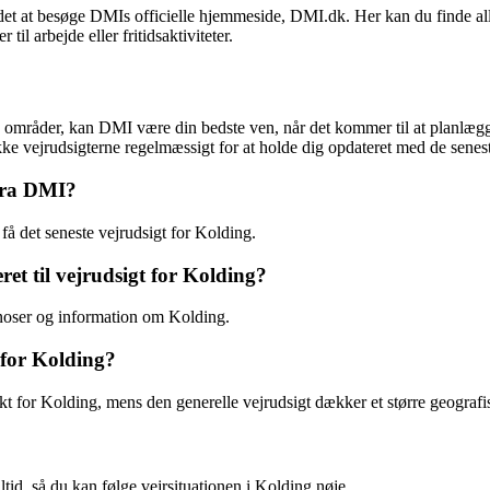
 det at besøge DMIs officielle hjemmeside, DMI.dk. Her kan du finde al
il arbejde eller fritidsaktiviteter.
områder, kan DMI være din bedste ven, når det kommer til at planlægge
jekke vejrudsigterne regelmæssigt for at holde dig opdateret med de senes
 fra DMI?
få det seneste vejrudsigt for Kolding.
et til vejrudsigt for Kolding?
gnoser og information om Kolding.
 for Kolding?
ikt for Kolding, mens den generelle vejrudsigt dækker et større geograf
tid, så du kan følge vejrsituationen i Kolding nøje.