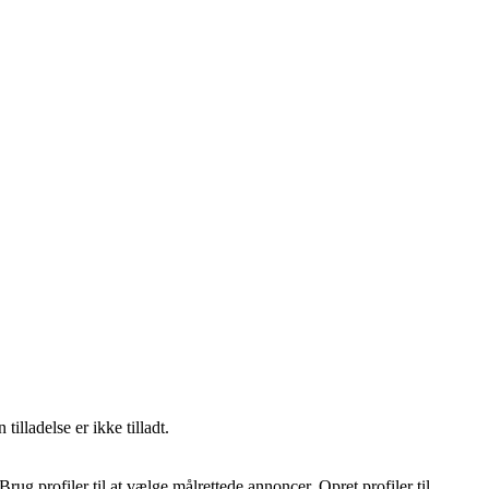
lladelse er ikke tilladt.
ug profiler til at vælge målrettede annoncer. Opret profiler til