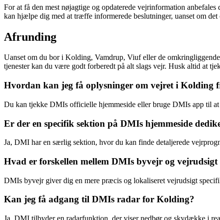
For at få den mest nøjagtige og opdaterede vejrinformation anbefales
kan hjælpe dig med at træffe informerede beslutninger, uanset om det er t
Afrunding
Uanset om du bor i Kolding, Vamdrup, Viuf eller de omkringliggende 
tjenester kan du være godt forberedt på alt slags vejr. Husk altid at t
Hvordan kan jeg få oplysninger om vejret i Kolding
Du kan tjekke DMIs officielle hjemmeside eller bruge DMIs app til at 
Er der en specifik sektion på DMIs hjemmeside dediker
Ja, DMI har en særlig sektion, hvor du kan finde detaljerede vejrpro
Hvad er forskellen mellem DMIs byvejr og vejrudsigt
DMIs byvejr giver dig en mere præcis og lokaliseret vejrudsigt specif
Kan jeg få adgang til DMIs radar for Kolding?
Ja, DMI tilbyder en radarfunktion, der viser nedbør og skydække i real