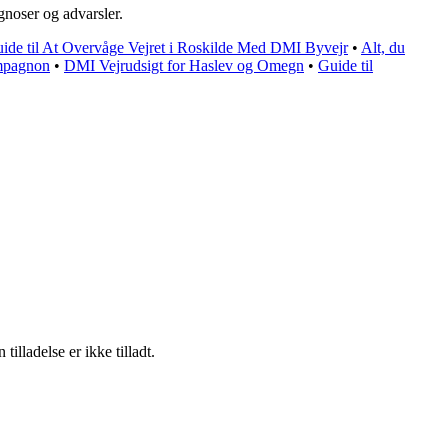
gnoser og advarsler.
ide til At Overvåge Vejret i Roskilde Med DMI Byvejr
•
Alt, du
ompagnon
•
DMI Vejrudsigt for Haslev og Omegn
•
Guide til
lladelse er ikke tilladt.