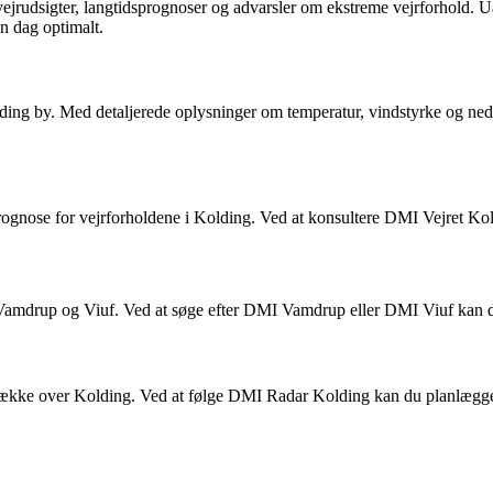
rudsigter, langtidsprognoser og advarsler om ekstreme vejrforhold. Uanse
n dag optimalt.
lding by. Med detaljerede oplysninger om temperatur, vindstyrke og ned
 prognose for vejrforholdene i Kolding. Ved at konsultere DMI Vejret Kol
drup og Viuf. Ved at søge efter DMI Vamdrup eller DMI Viuf kan du 
kke over Kolding. Ved at følge DMI Radar Kolding kan du planlægge ud