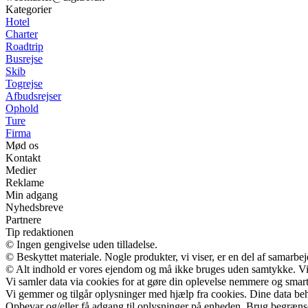
Kategorier
Hotel
Charter
Roadtrip
Busrejse
Skib
Togrejse
Afbudsrejser
Ophold
Ture
Firma
Mød os
Kontakt
Medier
Reklame
Min adgang
Nyhedsbreve
Partnere
Tip redaktionen
© Ingen gengivelse uden tilladelse.
© Beskyttet materiale. Nogle produkter, vi viser, er en del af samarbe
© Alt indhold er vores ejendom og må ikke bruges uden samtykke. Vi m
Vi samler data via cookies for at gøre din oplevelse nemmere og smar
Vi gemmer og tilgår oplysninger med hjælp fra cookies. Dine data beh
Opbevar og/eller få adgang til oplysninger på enheden. Brug begrænsede 