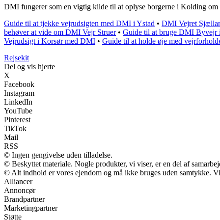
DMI fungerer som en vigtig kilde til at oplyse borgerne i Kolding om 
Guide til at tjekke vejrudsigten med DMI i Ystad
•
DMI Vejret Sjællan
behøver at vide om DMI Vejr Struer
•
Guide til at bruge DMI Byvejr
Vejrudsigt i Korsør med DMI
•
Guide til at holde øje med vejrforho
Rejsekit
Del og vis hjerte
X
Facebook
Instagram
LinkedIn
YouTube
Pinterest
TikTok
Mail
RSS
© Ingen gengivelse uden tilladelse.
© Beskyttet materiale. Nogle produkter, vi viser, er en del af samarbe
© Alt indhold er vores ejendom og må ikke bruges uden samtykke. Vi m
Alliancer
Annoncør
Brandpartner
Marketingpartner
Støtte