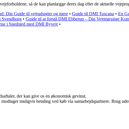
vejrforholdene, så de kan planlægge deres dag efter de aktuelle vejrpro
d: Din Guide til vejrudsigter og mere
•
Guide til DMI Toscana
•
En Gu
 i Svendborg
•
Guide til at forstå DMI Ebberup – Din Vejrmæssige K
ldene i Snedsted med DMI Byvejr
•
jdsaftaler, der kan give os en økonomisk gevinst.
odtager muligvis betaling ved køb via samarbejdspartnere. Brug uden ti