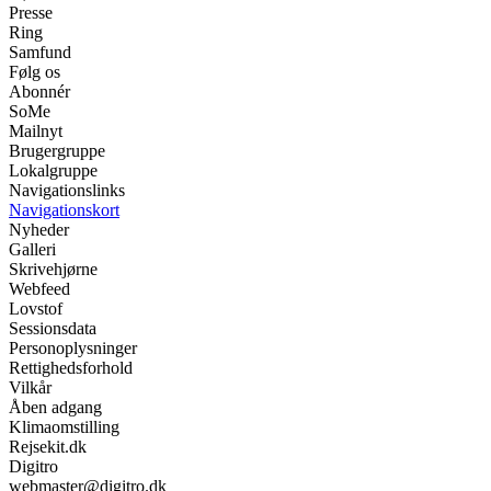
Presse
Ring
Samfund
Følg os
Abonnér
SoMe
Mailnyt
Brugergruppe
Lokalgruppe
Navigationslinks
Navigationskort
Nyheder
Galleri
Skrivehjørne
Webfeed
Lovstof
Sessionsdata
Personoplysninger
Rettighedsforhold
Vilkår
Åben adgang
Klimaomstilling
Rejsekit.dk
Digitro
webmaster@digitro.dk