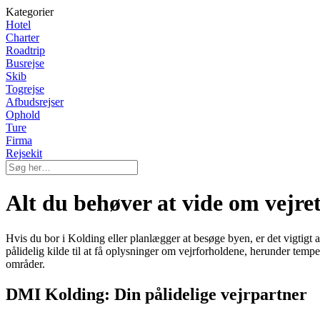
Kategorier
Hotel
Charter
Roadtrip
Busrejse
Skib
Togrejse
Afbudsrejser
Ophold
Ture
Firma
Rejsekit
Alt du behøver at vide om vejr
Hvis du bor i Kolding eller planlægger at besøge byen, er det vigtigt
pålidelig kilde til at få oplysninger om vejrforholdene, herunder te
områder.
DMI Kolding: Din pålidelige vejrpartner