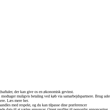
jdsaftaler, der kan give os en økonomisk gevinst.
odtager muligvis betaling ved køb via samarbejdspartnere. Brug uden ti
tere. Læs mere her.
andles med respekt, og du kan tilpasse dine præferencer
data til at vælge annoncer. Opret profiler til personlig annoncering. Br