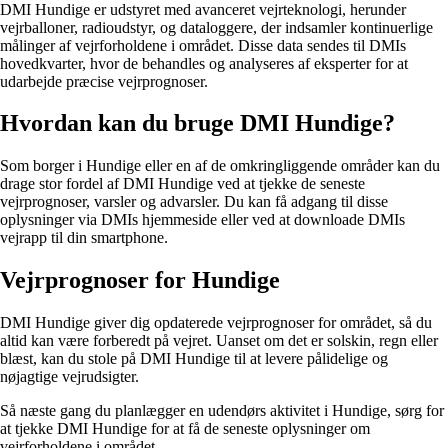
DMI Hundige er udstyret med avanceret vejrteknologi, herunder
vejrballoner, radioudstyr, og dataloggere, der indsamler kontinuerlige
målinger af vejrforholdene i området. Disse data sendes til DMIs
hovedkvarter, hvor de behandles og analyseres af eksperter for at
udarbejde præcise vejrprognoser.
Hvordan kan du bruge DMI Hundige?
Som borger i Hundige eller en af de omkringliggende områder kan du
drage stor fordel af DMI Hundige ved at tjekke de seneste
vejrprognoser, varsler og advarsler. Du kan få adgang til disse
oplysninger via DMIs hjemmeside eller ved at downloade DMIs
vejrapp til din smartphone.
Vejrprognoser for Hundige
DMI Hundige giver dig opdaterede vejrprognoser for området, så du
altid kan være forberedt på vejret. Uanset om det er solskin, regn eller
blæst, kan du stole på DMI Hundige til at levere pålidelige og
nøjagtige vejrudsigter.
Så næste gang du planlægger en udendørs aktivitet i Hundige, sørg for
at tjekke DMI Hundige for at få de seneste oplysninger om
vejrforholdene i området.