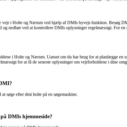
le vejr i Holte og Nærum ved hjælp af DMIs byvejr-funktion. Besøg DMI
nd og nedbør ved at kontrollere DMIs oplysninger regelmæssigt. For en m
holdene i Holte og Nærum. Uanset om du har brug for at planlægge en uden
mæssigt for at få de seneste oplysninger om vejrforholdene i dine omgi
 DMI?
 at søge efter dmi holte på en søgemaskine.
ig på DMIs hjemmeside?