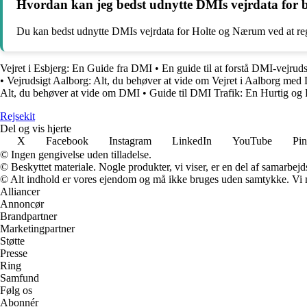
Hvordan kan jeg bedst udnytte DMIs vejrdata for
Du kan bedst udnytte DMIs vejrdata for Holte og Nærum ved at reg
Vejret i Esbjerg: En Guide fra DMI
•
En guide til at forstå DMI-vejrud
•
Vejrudsigt Aalborg: Alt, du behøver at vide om Vejret i Aalborg me
Alt, du behøver at vide om DMI
•
Guide til DMI Trafik: En Hurtig og 
Rejsekit
Del og vis hjerte
X
Facebook
Instagram
LinkedIn
YouTube
Pin
© Ingen gengivelse uden tilladelse.
© Beskyttet materiale. Nogle produkter, vi viser, er en del af samarbejd
© Alt indhold er vores ejendom og må ikke bruges uden samtykke. Vi mod
Alliancer
Annoncør
Brandpartner
Marketingpartner
Støtte
Presse
Ring
Samfund
Følg os
Abonnér