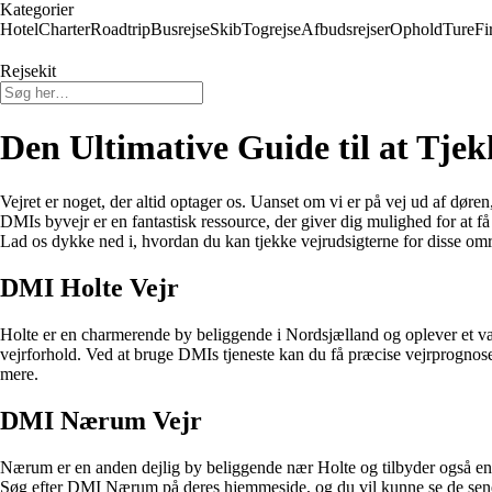
Kategorier
Hotel
Charter
Roadtrip
Busrejse
Skib
Togrejse
Afbudsrejser
Ophold
Ture
Fi
Rejsekit
Den Ultimative Guide til at Tj
Vejret er noget, der altid optager os. Uanset om vi er på vej ud af døre
DMIs byvejr er en fantastisk ressource, der giver dig mulighed for at 
Lad os dykke ned i, hvordan du kan tjekke vejrudsigterne for disse omr
DMI Holte Vejr
Holte er en charmerende by beliggende i Nordsjælland og oplever et var
vejrforhold. Ved at bruge DMIs tjeneste kan du få præcise vejrprognos
mere.
DMI Nærum Vejr
Nærum er en anden dejlig by beliggende nær Holte og tilbyder også en r
Søg efter DMI Nærum på deres hjemmeside, og du vil kunne se de senest