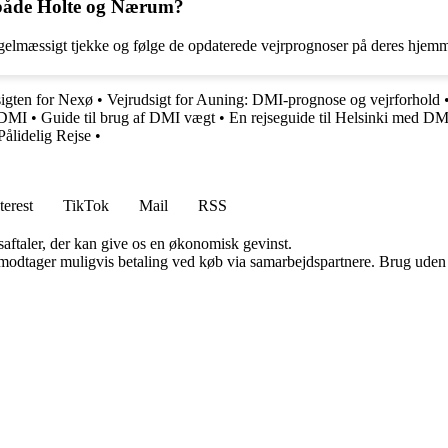
 både Holte og Nærum?
elmæssigt tjekke og følge de opdaterede vejrprognoser på deres hjemm
sigten for Nexø
•
Vejrudsigt for Auning: DMI-prognose og vejrforhold
d DMI
•
Guide til brug af DMI vægt
•
En rejseguide til Helsinki med DM
Pålidelig Rejse
•
terest
TikTok
Mail
RSS
saftaler, der kan give os en økonomisk gevinst.
tager muligvis betaling ved køb via samarbejdspartnere. Brug uden till