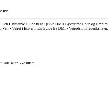
eside.
•
Den Ultimative Guide til at Tjekke DMIs Byvejr for Holte og Nærum
I Vejr
•
Vejret i Esbjerg: En Guide fra DMI
•
Vejrudsigt Frederikshavn:
adelse er ikke tilladt.