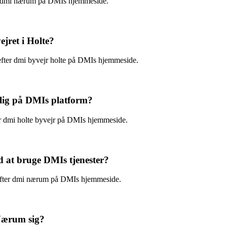
ter dmi nærum på DMIs hjemmeside.
jret i Holte?
efter dmi byvejr holte på DMIs hjemmeside.
gelig på DMIs platform?
ter dmi holte byvejr på DMIs hjemmeside.
d at bruge DMIs tjenester?
e efter dmi nærum på DMIs hjemmeside.
 Nærum sig?