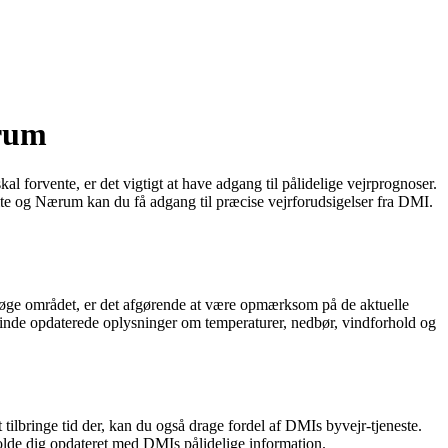
ærum
al forvente, er det vigtigt at have adgang til pålidelige vejrprognoser.
olte og Nærum kan du få adgang til præcise vejrforudsigelser fra DMI.
esøge området, er det afgørende at være opmærksom på de aktuelle
finde opdaterede oplysninger om temperaturer, nedbør, vindforhold og
ilbringe tid der, kan du også drage fordel af DMIs byvejr-tjeneste.
olde dig opdateret med DMIs pålidelige information.