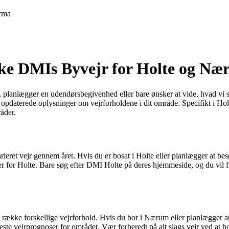
rma
ekke DMIs Byvejr for Holte og N
n, planlægger en udendørsbegivenhed eller bare ønsker at vide, hvad vi sk
få opdaterede oplysninger om vejrforholdene i dit område. Specifikt i H
åder.
ieret vejr gennem året. Hvis du er bosat i Holte eller planlægger at b
er for Holte. Bare søg efter DMI Holte på deres hjemmeside, og du vil 
ække forskellige vejrforhold. Hvis du bor i Nærum eller planlægger at t
e vejrprognoser for området. Vær forberedt på alt slags vejr ved at h