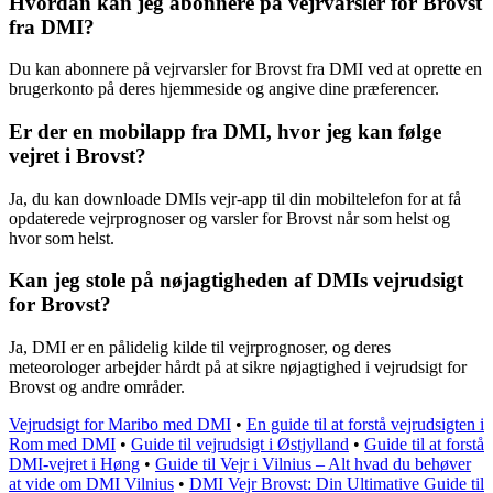
Hvordan kan jeg abonnere på vejrvarsler for Brovst
fra DMI?
Du kan abonnere på vejrvarsler for Brovst fra DMI ved at oprette en
brugerkonto på deres hjemmeside og angive dine præferencer.
Er der en mobilapp fra DMI, hvor jeg kan følge
vejret i Brovst?
Ja, du kan downloade DMIs vejr-app til din mobiltelefon for at få
opdaterede vejrprognoser og varsler for Brovst når som helst og
hvor som helst.
Kan jeg stole på nøjagtigheden af DMIs vejrudsigt
for Brovst?
Ja, DMI er en pålidelig kilde til vejrprognoser, og deres
meteorologer arbejder hårdt på at sikre nøjagtighed i vejrudsigt for
Brovst og andre områder.
Vejrudsigt for Maribo med DMI
•
En guide til at forstå vejrudsigten i
Rom med DMI
•
Guide til vejrudsigt i Østjylland
•
Guide til at forstå
DMI-vejret i Høng
•
Guide til Vejr i Vilnius – Alt hvad du behøver
at vide om DMI Vilnius
•
DMI Vejr Brovst: Din Ultimative Guide til