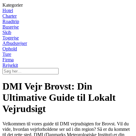
Kategorier
Hotel
Charter
Roadtrip
Busrejse
Skib
Togrejse
Afbudsrejser
Ophold
Ture
Firma
Rejsekit
DMI Vejr Brovst: Din
Ultimative Guide til Lokalt
Vejrudsigt
Velkommen til vores guide til DMI vejrudsigten for Brovst. Vil du
vide, hvordan vejrforholdene ser ud i din region? Så er du kommet
til det rette sted. DMI (Danmarks Meteorologiske Institut) er din