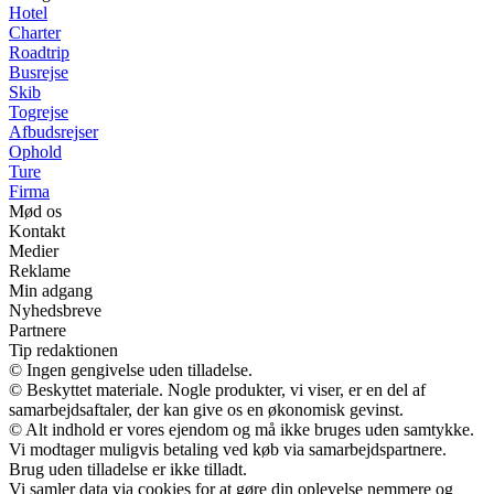
Hotel
Charter
Roadtrip
Busrejse
Skib
Togrejse
Afbudsrejser
Ophold
Ture
Firma
Mød os
Kontakt
Medier
Reklame
Min adgang
Nyhedsbreve
Partnere
Tip redaktionen
© Ingen gengivelse uden tilladelse.
© Beskyttet materiale. Nogle produkter, vi viser, er en del af
samarbejdsaftaler, der kan give os en økonomisk gevinst.
© Alt indhold er vores ejendom og må ikke bruges uden samtykke.
Vi modtager muligvis betaling ved køb via samarbejdspartnere.
Brug uden tilladelse er ikke tilladt.
Vi samler data via cookies for at gøre din oplevelse nemmere og