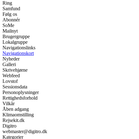
Ring
Samfund
Følg os
Abonnér
SoMe
Mailnyt
Brugergruppe
Lokalgruppe
Navigationslinks
Navigationskort
Nyheder
Galleri
Skrivehjørne
Webfeed
Lovstof
Sessionsdata
Personoplysninger
Rettighedsforhold
Vilkår
Åben adgang
Klimaomstilling
Rejsekit.dk
Digitro
webmaster@digitro.dk
Kategorier