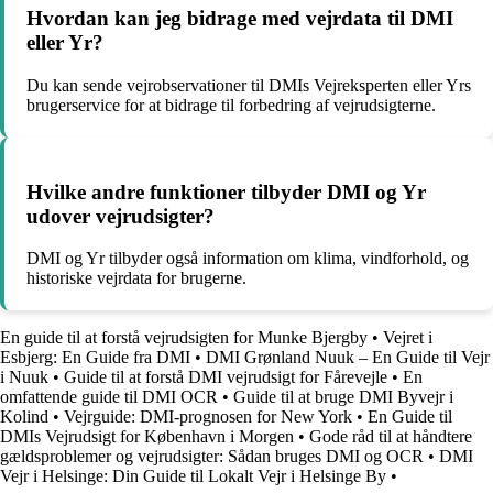
Hvordan kan jeg bidrage med vejrdata til DMI
eller Yr?
Du kan sende vejrobservationer til DMIs Vejreksperten eller Yrs
brugerservice for at bidrage til forbedring af vejrudsigterne.
Hvilke andre funktioner tilbyder DMI og Yr
udover vejrudsigter?
DMI og Yr tilbyder også information om klima, vindforhold, og
historiske vejrdata for brugerne.
En guide til at forstå vejrudsigten for Munke Bjergby
•
Vejret i
Esbjerg: En Guide fra DMI
•
DMI Grønland Nuuk – En Guide til Vejr
i Nuuk
•
Guide til at forstå DMI vejrudsigt for Fårevejle
•
En
omfattende guide til DMI OCR
•
Guide til at bruge DMI Byvejr i
Kolind
•
Vejrguide: DMI-prognosen for New York
•
En Guide til
DMIs Vejrudsigt for København i Morgen
•
Gode råd til at håndtere
gældsproblemer og vejrudsigter: Sådan bruges DMI og OCR
•
DMI
Vejr i Helsinge: Din Guide til Lokalt Vejr i Helsinge By
•