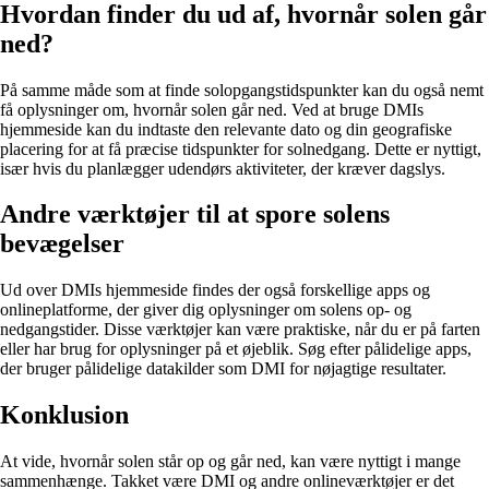
Hvordan finder du ud af, hvornår solen går
ned?
På samme måde som at finde solopgangstidspunkter kan du også nemt
få oplysninger om, hvornår solen går ned. Ved at bruge DMIs
hjemmeside kan du indtaste den relevante dato og din geografiske
placering for at få præcise tidspunkter for solnedgang. Dette er nyttigt,
især hvis du planlægger udendørs aktiviteter, der kræver dagslys.
Andre værktøjer til at spore solens
bevægelser
Ud over DMIs hjemmeside findes der også forskellige apps og
onlineplatforme, der giver dig oplysninger om solens op- og
nedgangstider. Disse værktøjer kan være praktiske, når du er på farten
eller har brug for oplysninger på et øjeblik. Søg efter pålidelige apps,
der bruger pålidelige datakilder som DMI for nøjagtige resultater.
Konklusion
At vide, hvornår solen står op og går ned, kan være nyttigt i mange
sammenhænge. Takket være DMI og andre onlineværktøjer er det