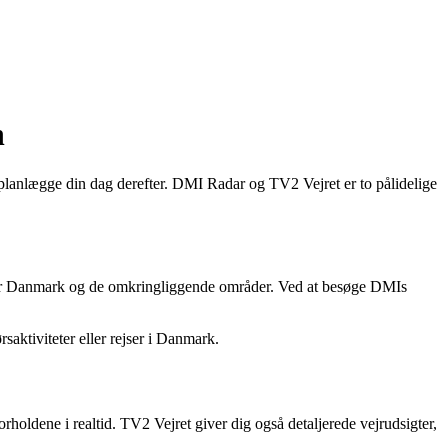
n
 planlægge din dag derefter. DMI Radar og TV2 Vejret er to pålidelige
 over Danmark og de omkringliggende områder. Ved at besøge DMIs
saktiviteter eller rejser i Danmark.
holdene i realtid. TV2 Vejret giver dig også detaljerede vejrudsigter,