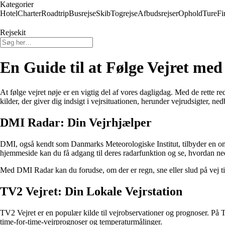
Kategorier
Hotel
Charter
Roadtrip
Busrejse
Skib
Togrejse
Afbudsrejser
Ophold
Ture
Fi
Rejsekit
En Guide til at Følge Vejret m
At følge vejret nøje er en vigtig del af vores dagligdag. Med de rett
kilder, der giver dig indsigt i vejrsituationen, herunder vejrudsigter, ne
DMI Radar: Din Vejrhjælper
DMI, også kendt som Danmarks Meteorologiske Institut, tilbyder en om
hjemmeside kan du få adgang til deres radarfunktion og se, hvordan n
Med DMI Radar kan du forudse, om der er regn, sne eller slud på vej til
TV2 Vejret: Din Lokale Vejrstation
TV2 Vejret er en populær kilde til vejrobservationer og prognoser. På T
time-for-time-vejrprognoser og temperaturmålinger.