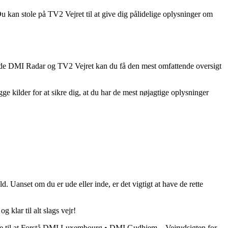
 kan stole på TV2 Vejret til at give dig pålidelige oplysninger om
e både DMI Radar og TV2 Vejret kan du få den mest omfattende oversigt
 kilder for at sikre dig, at du har de mest nøjagtige oplysninger
anset om du er ude eller inde, er det vigtigt at have de rette
 klar til alt slags vejr!
e til at Forstå DMI Luxembourg
•
DMI Gudhjem – Vejrudsigten for