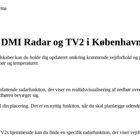
rma
ed DMI Radar og TV2 i Københav
e redskaber kan du holde dig opdateret omkring kommende vejrforhold og
dbør og temperaturer.
fattende radarfunktion, der viser en realtidsvisualisering af nedbør
edbøren bevæger sig.
 din placering. Det er en nyttig funktion, når du skal planlægge udendør
V2s hjemmeside kan du finde en specifik radarfunktion, der viser vejrfor