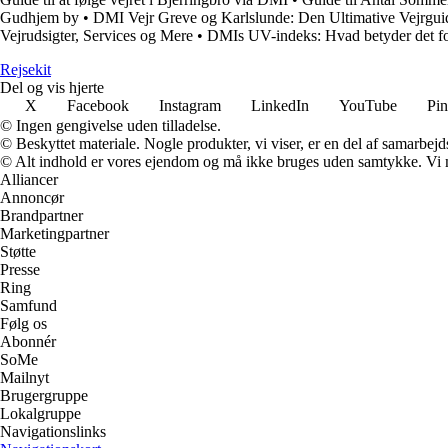
Gudhjem by
•
DMI Vejr Greve og Karlslunde: Den Ultimative Vejrgui
Vejrudsigter, Services og Mere
•
DMIs UV-indeks: Hvad betyder det fo
Rejsekit
Del og vis hjerte
X
Facebook
Instagram
LinkedIn
YouTube
Pin
© Ingen gengivelse uden tilladelse.
© Beskyttet materiale. Nogle produkter, vi viser, er en del af samarbejd
© Alt indhold er vores ejendom og må ikke bruges uden samtykke. Vi mod
Alliancer
Annoncør
Brandpartner
Marketingpartner
Støtte
Presse
Ring
Samfund
Følg os
Abonnér
SoMe
Mailnyt
Brugergruppe
Lokalgruppe
Navigationslinks