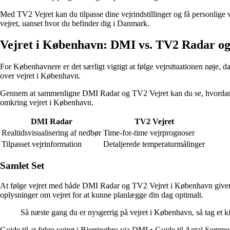
Med TV2 Vejret kan du tilpasse dine vejrindstillinger og få personlige
vejret, uanset hvor du befinder dig i Danmark.
Vejret i København: DMI vs. TV2 Radar og
For Københavnere er det særligt vigtigt at følge vejrsituationen nøje,
over vejret i København.
Gennem at sammenligne DMI Radar og TV2 Vejret kan du se, hvordan de to
omkring vejret i København.
DMI Radar
TV2 Vejret
Realtidsvisualisering af nedbør
Time-for-time vejrprognoser
Tilpasset vejrinformation
Detaljerede temperaturmålinger
Samlet Set
At følge vejret med både DMI Radar og TV2 Vejret i København giver di
oplysninger om vejret for at kunne planlægge din dag optimalt.
Så næste gang du er nysgerrig på vejret i København, så tag et kig
Guide til at følge vejret i Bjerringbro via DMI
•
Guide til Antal Somme