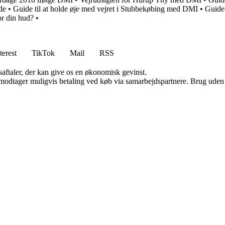
de
•
Guide til at holde øje med vejret i Stubbekøbing med DMI
•
Guide 
r din hud?
•
terest
TikTok
Mail
RSS
saftaler, der kan give os en økonomisk gevinst.
tager muligvis betaling ved køb via samarbejdspartnere. Brug uden till