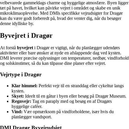
velbevarede gammeldags charme og hyggelige atmosfære. Byen ligger
tæt på havet, hvilket kan påvirke vejret i området og skabe en unik
mikroklimaoplevelse. Med DMIs specifikke vejrudsigter for Dragør
kan du være godt forberedt på, hvad der venter dig, når du besøger
denne idylliske by.
Byvejret i Dragør
At forstå
byvejret
i Dragør er vigtigt, når du planlægger udendørs
aktiviteter eller bare ønsker at nyde en afslappende dag ved kysten.
DMI leverer præcise oplysninger om temperaturer, nedbør, vindforhold
og solskinstimer, så du kan tilpasse dine planer efter vejret.
Vejrtype i Dragør
Klar himmel:
Perfekt vejr til en stranddag eller cykeltur langs
kysten.
Skyet:
Ideelt til en gåtur i byen eller besøg på Dragør Museum.
Regnvejr:
Tag en paraply med og besøg en af Dragørs
hyggelige caféer.
Vind:
Vær opmærksom på vindforholdene, især hvis du
planlægger vandsport.
DMI Dragør Byvejrudsigt