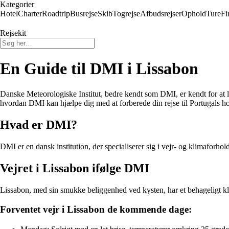
Kategorier
Hotel
Charter
Roadtrip
Busrejse
Skib
Togrejse
Afbudsrejser
Ophold
Ture
Fi
Rejsekit
En Guide til DMI i Lissabon
Danske Meteorologiske Institut, bedre kendt som DMI, er kendt for at l
hvordan DMI kan hjælpe dig med at forberede din rejse til Portugals h
Hvad er DMI?
DMI er en dansk institution, der specialiserer sig i vejr- og klimaforhold
Vejret i Lissabon ifølge DMI
Lissabon, med sin smukke beliggenhed ved kysten, har et behageligt kl
Forventet vejr i Lissabon de kommende dage: