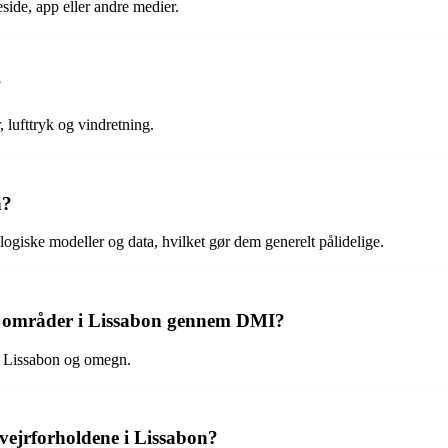
ide, app eller andre medier.
?
 lufttryk og vindretning.
n?
giske modeller og data, hvilket gør dem generelt pålidelige.
ge områder i Lissabon gennem DMI?
 i Lissabon og omegn.
 vejrforholdene i Lissabon?