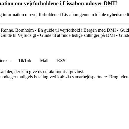
rmation om vejrforholdene i Lissabon udover DMI?
information om vejrforholdene i Lissabon gennem lokale nyhedsmedier, 
t i Rønne, Bornholm
•
En guide til vejrforhold i Bergen med DMI
•
Guide
uide til Vejrudsigt
•
Guide til at finde ledige stillinger på DMI
•
Guide
terest
TikTok
Mail
RSS
saftaler, der kan give os en økonomisk gevinst.
tager muligvis betaling ved køb via samarbejdspartnere. Brug uden till