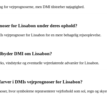
ing for vejrprognoserne, men DMI tilstræber nøjagtighed.
noser for Lissabon under deres ophold?
MIs vejrprognoser for Lissabon for en mere behagelig rejseoplevelse.
tilbyder DMI om Lissabon?
 vindstyrke og eventuelle vejrrelaterede advarsler for Lissabon.
farver i DMIs vejrprognoser for Lissabon?
oser, hvor symbolerne repræsenterer vejrforhold som sol, regn og skyer