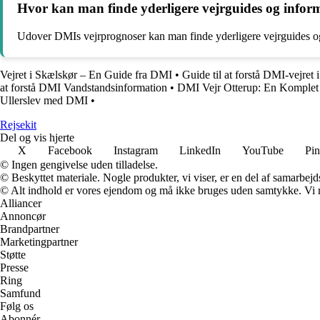
Hvor kan man finde yderligere vejrguides og info
Udover DMIs vejrprognoser kan man finde yderligere vejrguides og 
Vejret i Skælskør – En Guide fra DMI
•
Guide til at forstå DMI-vejre
at forstå DMI Vandstandsinformation
•
DMI Vejr Otterup: En Komplet G
Ullerslev med DMI
•
Rejsekit
Del og vis hjerte
X
Facebook
Instagram
LinkedIn
YouTube
Pin
© Ingen gengivelse uden tilladelse.
© Beskyttet materiale. Nogle produkter, vi viser, er en del af samarbejd
© Alt indhold er vores ejendom og må ikke bruges uden samtykke. Vi mod
Alliancer
Annoncør
Brandpartner
Marketingpartner
Støtte
Presse
Ring
Samfund
Følg os
Abonnér