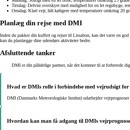
Mandag: Solrigt med en let brise, temperaturer omkring 25 grade
Tirsdag: Delvist overskyet med mulighed for en let regnbyge, te
Onsdag: Klart vejr, lidt køligere med temperaturer omkring 20 gr
Planlæg din rejse med DMI
Inden du pakker din kuffert og rejser til Lissabon, kan det være en go
kan du planlægge dine udendørs aktiviteter bedre.
Afsluttende tanker
DMI er din pålidelige partner, når det kommer til at forberede dig
Hvad er DMIs rolle i forbindelse med vejrudsigt fo
DMI (Danmarks Meteorologiske Institut) udarbejder vejrprognoser 
Hvordan kan man få adgang til DMIs vejrprognose