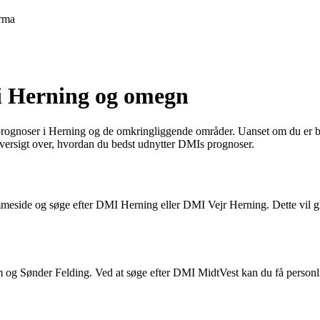
rma
 i Herning og omegn
jrprognoser i Herning og de omkringliggende områder. Uanset om du er 
 oversigt over, hvordan du bedst udnytter DMIs prognoser.
eside og søge efter DMI Herning eller DMI Vejr Herning. Dette vil giv
 Sønder Felding. Ved at søge efter DMI MidtVest kan du få personlige