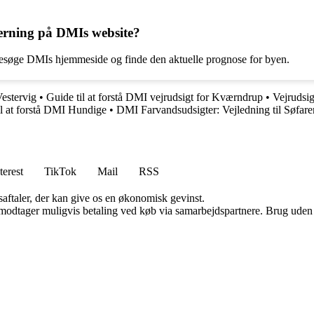
Herning på DMIs website?
 besøge DMIs hjemmeside og finde den aktuelle prognose for byen.
estervig
•
Guide til at forstå DMI vejrudsigt for Kværndrup
•
Vejrudsi
il at forstå DMI Hundige
•
DMI Farvandsudsigter: Vejledning til Søfar
terest
TikTok
Mail
RSS
saftaler, der kan give os en økonomisk gevinst.
tager muligvis betaling ved køb via samarbejdspartnere. Brug uden till