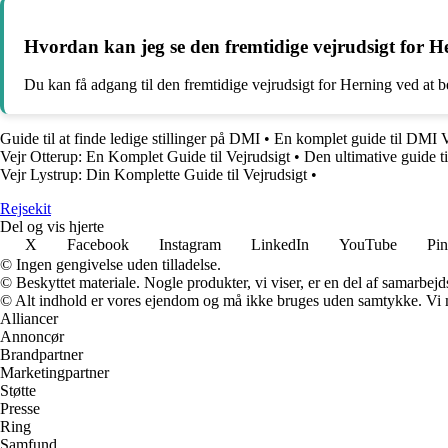
Hvordan kan jeg se den fremtidige vejrudsigt for 
Du kan få adgang til den fremtidige vejrudsigt for Herning ved at
Guide til at finde ledige stillinger på DMI
•
En komplet guide til DMI V
Vejr Otterup: En Komplet Guide til Vejrudsigt
•
Den ultimative guide t
Vejr Lystrup: Din Komplette Guide til Vejrudsigt
•
Rejsekit
Del og vis hjerte
X
Facebook
Instagram
LinkedIn
YouTube
Pin
© Ingen gengivelse uden tilladelse.
© Beskyttet materiale. Nogle produkter, vi viser, er en del af samarbejd
© Alt indhold er vores ejendom og må ikke bruges uden samtykke. Vi mod
Alliancer
Annoncør
Brandpartner
Marketingpartner
Støtte
Presse
Ring
Samfund