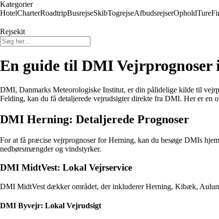
Kategorier
Hotel
Charter
Roadtrip
Busrejse
Skib
Togrejse
Afbudsrejser
Ophold
Ture
Fi
Rejsekit
En guide til DMI Vejrprognoser
DMI, Danmarks Meteorologiske Institut, er din pålidelige kilde til ve
Felding, kan du få detaljerede vejrudsigter direkte fra DMI. Her er en
DMI Herning: Detaljerede Prognoser
For at få præcise vejrprognoser for Herning, kan du besøge DMIs hjemm
nedbørsmængder og vindstyrker.
DMI MidtVest: Lokal Vejrservice
DMI MidtVest dækker området, der inkluderer Herning, Kibæk, Aulum og
DMI Byvejr: Lokal Vejrudsigt