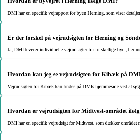
Hvordan er byvejret i Herning ifølge DMI?
DMI har en specifik vejrapport for byen Herning, som viser detaljer
Er der forskel på vejrudsigten for Herning og Søn
Ja, DMI leverer individuelle vejrudsigter for forskellige byer, her
Hvordan kan jeg se vejrudsigten for Kibæk på DMI
Vejrudsigten for Kibæk kan findes på DMIs hjemmeside ved at søge 
Hvordan er vejrudsigten for Midtvest-området ifø
DMI har en specifik vejrudsigt for Midtvest, som dækker området m