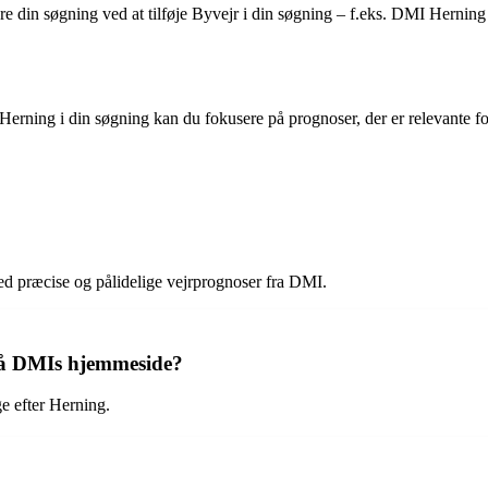
ere din søgning ved at tilføje Byvejr i din søgning – f.eks. DMI Hernin
rning i din søgning kan du fokusere på prognoser, der er relevante fo
med præcise og pålidelige vejrprognoser fra DMI.
 på DMIs hjemmeside?
e efter Herning.