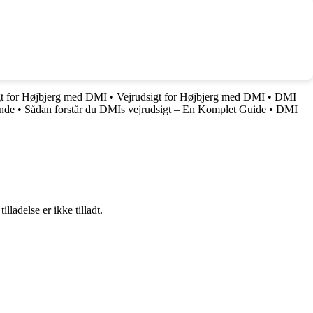
gt for Højbjerg med DMI
•
Vejrudsigt for Højbjerg med DMI
•
DMI
ende
•
Sådan forstår du DMIs vejrudsigt – En Komplet Guide
•
DMI
adelse er ikke tilladt.