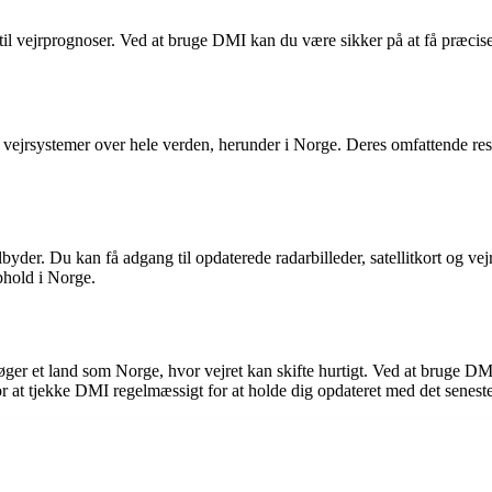
til vejrprognoser. Ved at bruge DMI kan du være sikker på at få præcis
 vejrsystemer over hele verden, herunder i Norge. Deres omfattende re
lbyder. Du kan få adgang til opdaterede radarbilleder, satellitkort og v
phold i Norge.
søger et land som Norge, hvor vejret kan skifte hurtigt. Ved at bruge D
r at tjekke DMI regelmæssigt for at holde dig opdateret med det seneste