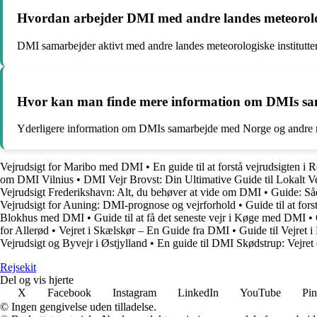
Hvordan arbejder DMI med andre landes meteorolog
DMI samarbejder aktivt med andre landes meteorologiske institutter,
Hvor kan man finde mere information om DMIs s
Yderligere information om DMIs samarbejde med Norge og andre met
Vejrudsigt for Maribo med DMI
•
En guide til at forstå vejrudsigten
om DMI Vilnius
•
DMI Vejr Brovst: Din Ultimative Guide til Lokalt Ve
Vejrudsigt Frederikshavn: Alt, du behøver at vide om DMI
•
Guide: Så
Vejrudsigt for Auning: DMI-prognose og vejrforhold
•
Guide til at fo
Blokhus med DMI
•
Guide til at få det seneste vejr i Køge med DMI
•
for Allerød
•
Vejret i Skælskør – En Guide fra DMI
•
Guide til Vejret
Vejrudsigt og Byvejr i Østjylland
•
En guide til DMI Skødstrup: Vejret
Rejsekit
Del og vis hjerte
X
Facebook
Instagram
LinkedIn
YouTube
Pin
© Ingen gengivelse uden tilladelse.