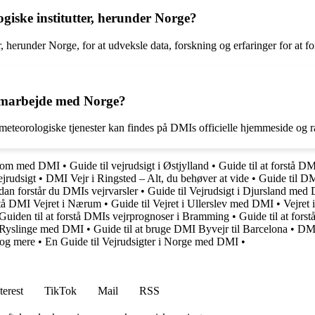
iske institutter, herunder Norge?
 herunder Norge, for at udveksle data, forskning og erfaringer for at 
amarbejde med Norge?
eorologiske tjenester kan findes på DMIs officielle hjemmeside og r
 i Rom med DMI
•
Guide til vejrudsigt i Østjylland
•
Guide til at forstå D
jrudsigt
•
DMI Vejr i Ringsted – Alt, du behøver at vide
•
Guide til D
dan forstår du DMIs vejrvarsler
•
Guide til Vejrudsigt i Djursland med
rstå DMI Vejret i Nærum
•
Guide til Vejret i Ullerslev med DMI
•
Vejret
Guiden til at forstå DMIs vejrprognoser i Bramming
•
Guide til at fors
 i Ryslinge med DMI
•
Guide til at bruge DMI Byvejr til Barcelona
•
DMI
 og mere
•
En Guide til Vejrudsigter i Norge med DMI
•
terest
TikTok
Mail
RSS