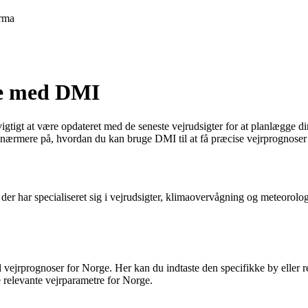
rma
rge med DMI
vigtigt at være opdateret med de seneste vejrudsigter for at planlægge din
 nærmere på, hvordan du kan bruge DMI til at få præcise vejrprognoser
n, der har specialiseret sig i vejrudsigter, klimaovervågning og meteoro
ejrprognoser for Norge. Her kan du indtaste den specifikke by eller reg
 relevante vejrparametre for Norge.