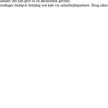
saftaler, der kan give os en økonomisk gevinst.
tager muligvis betaling ved køb via samarbejdspartnere. Brug uden till