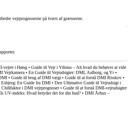
forbedre vejrprognoserne på tværs af grænserne.
apporter.
MI-vejret i Høng
•
Guide til Vejr i Vilnius – Alt hvad du behøver at vide
MI Vejrkamera
•
En Guide til Vejrudsigter: DMI, Aalborg, og Yr
•
 DMI
•
Guide til brug af DMI vægt
•
Guide til at forstå DMI Risskov
•
 i Esbjerg: En Guide fra DMI
•
Den Ultimative Guide til Vejrudsigt i
tå Chillfaktor i DMI vejrprognoser
•
Guide til at forstå DMI-vejrudsigter
s UV-indeks: Hvad betyder det for din hud?
•
DMI Århus –