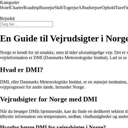
Kategorier
Hotel
Charter
Roadtrip
Busrejse
Skib
Togrejse
Afbudsrejser
Ophold
Ture
Fi
Rejsekit
En Guide til Vejrudsigter i No
Norge er kendt for sit smukke, men til tider uforudsigelige vejr. Det er 
vejrinformation er DMI (Danmarks Meteorologiske Institut). Lad os se
Hvad er DMI?
DMI, eller Danmarks Meteorologiske Institut, er en statsejet institutio
vejrprognoser for andre lande, herunder Norge.
Vejrudsigter for Norge med DMI
Når du besøger DMIs hjemmeside, kan du finde en dedikeret sektion til v
tilbyder information om temperaturer, nedbør, vindhastigheder og andre
Hvorfor bruge DMI for vejrudsigter i Norge?