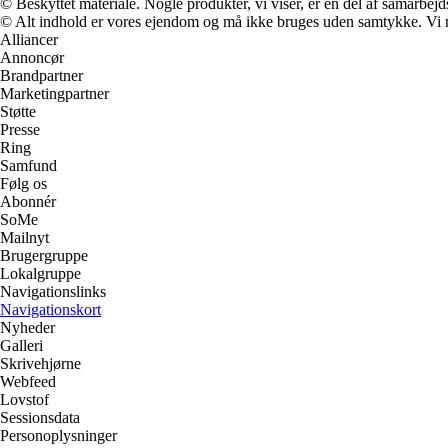
© Beskyttet materiale. Nogle produkter, vi viser, er en del af samarbejd
© Alt indhold er vores ejendom og må ikke bruges uden samtykke. Vi mod
Alliancer
Annoncør
Brandpartner
Marketingpartner
Støtte
Presse
Ring
Samfund
Følg os
Abonnér
SoMe
Mailnyt
Brugergruppe
Lokalgruppe
Navigationslinks
Navigationskort
Nyheder
Galleri
Skrivehjørne
Webfeed
Lovstof
Sessionsdata
Personoplysninger