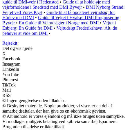
guide til DMI-vejr i Hedensted
•
Guide til at holde øje med
vejrforholdene i Snedsted med DMI Byvejr
•
DMI Nyborg Strand:
Vejret ved Vores Kyst
•
Guide til at få opdateret vejrudsigt for
Hårlev med DMI
•
Guide til Vejret i Hvalsø: DMI Prognoser og
Byvejr
•
En Guide til Vejrudsigter i Norge med DMI
•
Vejret i
Esbjerg: En Guide fra DMI
•
Vejrudsigt Frederikshavn: Alt, du
behøver at vide om DMI
•
Rejsekit
Del og vis hjerte
X
Facebook
Instagram
LinkedIn
YouTube
Pinterest
TikTok
Mail
RSS
© Ingen gengivelse uden tilladelse.
© Beskyttet materiale. Nogle produkter, vi viser, er en del af
samarbejdsaftaler, der kan give os en økonomisk gevinst.
© Alt indhold er vores ejendom og må ikke bruges uden samtykke.
Vi modtager muligvis betaling ved køb via samarbejdspartnere.
Brug uden tilladelse er ikke tilladt.