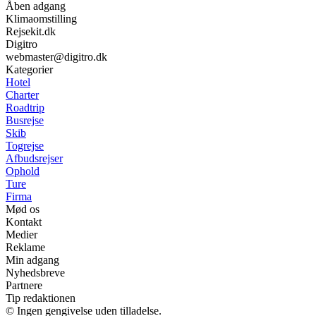
Åben adgang
Klimaomstilling
Rejsekit.dk
Digitro
webmaster@digitro.dk
Kategorier
Hotel
Charter
Roadtrip
Busrejse
Skib
Togrejse
Afbudsrejser
Ophold
Ture
Firma
Mød os
Kontakt
Medier
Reklame
Min adgang
Nyhedsbreve
Partnere
Tip redaktionen
© Ingen gengivelse uden tilladelse.