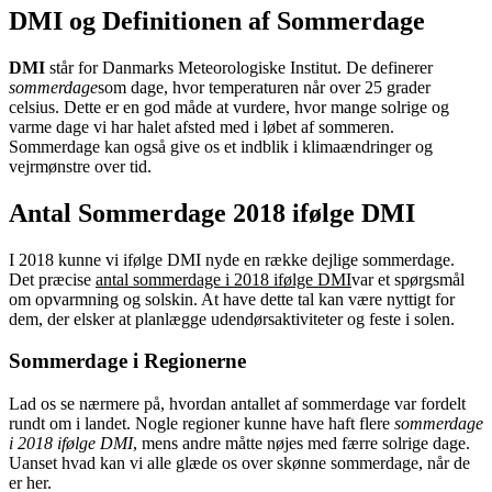
DMI og Definitionen af Sommerdage
DMI
står for Danmarks Meteorologiske Institut. De definerer
sommerdage
som dage, hvor temperaturen når over 25 grader
celsius. Dette er en god måde at vurdere, hvor mange solrige og
varme dage vi har halet afsted med i løbet af sommeren.
Sommerdage kan også give os et indblik i klimaændringer og
vejrmønstre over tid.
Antal Sommerdage 2018 ifølge DMI
I 2018 kunne vi ifølge DMI nyde en række dejlige sommerdage.
Det præcise
antal sommerdage i 2018 ifølge DMI
var et spørgsmål
om opvarmning og solskin. At have dette tal kan være nyttigt for
dem, der elsker at planlægge udendørsaktiviteter og feste i solen.
Sommerdage i Regionerne
Lad os se nærmere på, hvordan antallet af sommerdage var fordelt
rundt om i landet. Nogle regioner kunne have haft flere
sommerdage
i 2018 ifølge DMI
, mens andre måtte nøjes med færre solrige dage.
Uanset hvad kan vi alle glæde os over skønne sommerdage, når de
er her.