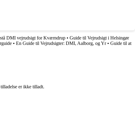
orstå DMI vejrudsigt for Kværndrup
•
Guide til Vejrudsigt i Helsingør
rguide
•
En Guide til Vejrudsigter: DMI, Aalborg, og Yr
•
Guide til at
adelse er ikke tilladt.