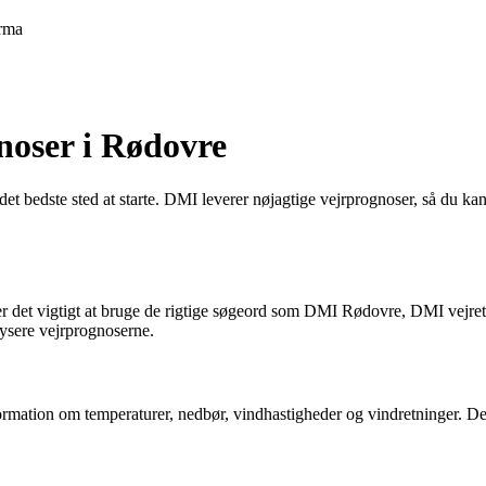
rma
noser i Rødovre
 det bedste sted at starte. DMI leverer nøjagtige vejrprognoser, så du 
 det vigtigt at bruge de rigtige søgeord som DMI Rødovre, DMI vejret 
lysere vejrprognoserne.
rmation om temperaturer, nedbør, vindhastigheder og vindretninger. Det e