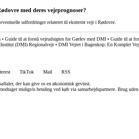
Rødovre med deres vejrprognoser?
entuelle udfordringer relateret til ekstremt vejr i Rødovre.
n
•
Guide til at forstå vejrudsigten for Gørlev med DMI
•
Guide til at f
nstitut (DMI) Regionalvejr
•
DMI Vejret i Bagenkop: En Komplet Vej
terest
TikTok
Mail
RSS
saftaler, der kan give os en økonomisk gevinst.
tager muligvis betaling ved køb via samarbejdspartnere. Brug uden till