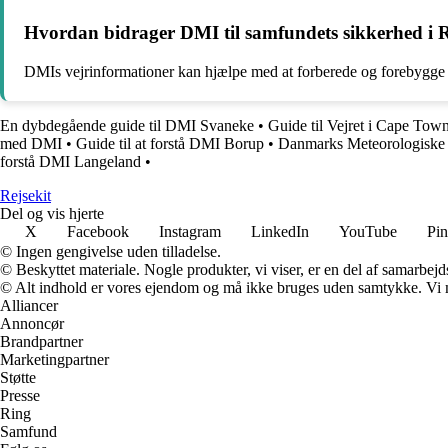
Hvordan bidrager DMI til samfundets sikkerhed i 
DMIs vejrinformationer kan hjælpe med at forberede og forebygge ev
En dybdegående guide til DMI Svaneke
•
Guide til Vejret i Cape Tow
med DMI
•
Guide til at forstå DMI Borup
•
Danmarks Meteorologiske I
forstå DMI Langeland
•
Rejsekit
Del og vis hjerte
X
Facebook
Instagram
LinkedIn
YouTube
Pin
© Ingen gengivelse uden tilladelse.
© Beskyttet materiale. Nogle produkter, vi viser, er en del af samarbejd
© Alt indhold er vores ejendom og må ikke bruges uden samtykke. Vi mod
Alliancer
Annoncør
Brandpartner
Marketingpartner
Støtte
Presse
Ring
Samfund