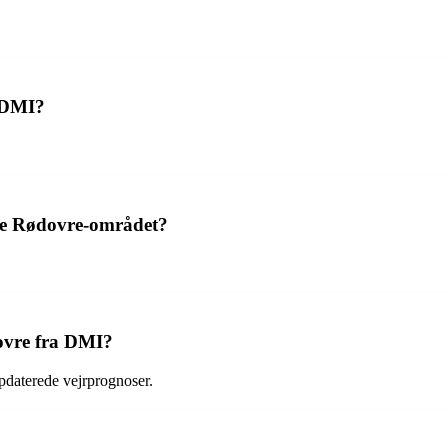
e DMI?
nde Rødovre-området?
ovre fra DMI?
pdaterede vejrprognoser.