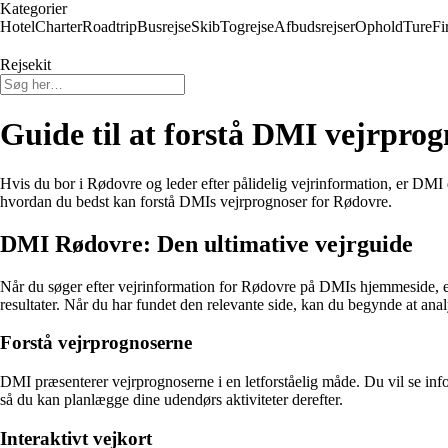
Kategorier
Hotel
Charter
Roadtrip
Busrejse
Skib
Togrejse
Afbudsrejser
Ophold
Ture
Fi
Rejsekit
Guide til at forstå DMI vejrprog
Hvis du bor i Rødovre og leder efter pålidelig vejrinformation, er DMI
hvordan du bedst kan forstå DMIs vejrprognoser for Rødovre.
DMI Rødovre: Den ultimative vejrguide
Når du søger efter vejrinformation for Rødovre på DMIs hjemmeside, er
resultater. Når du har fundet den relevante side, kan du begynde at ana
Forstå vejrprognoserne
DMI præsenterer vejrprognoserne i en letforståelig måde. Du vil se info
så du kan planlægge dine udendørs aktiviteter derefter.
Interaktivt vejkort