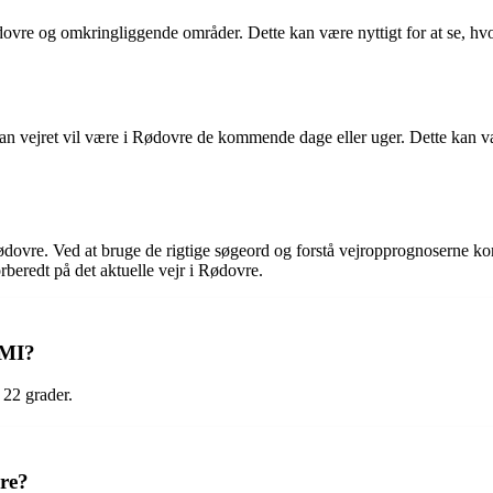
 Rødovre og omkringliggende områder. Dette kan være nyttigt for at se, h
dan vejret vil være i Rødovre de kommende dage eller uger. Dette kan væ
ødovre. Ved at bruge de rigtige søgeord og forstå vejropprognoserne korr
rberedt på det aktuelle vejr i Rødovre.
DMI?
 22 grader.
re?