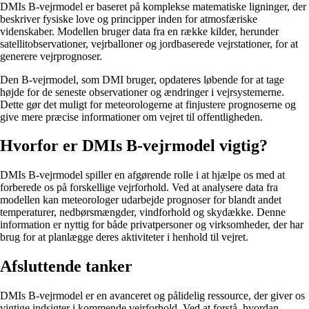
DMIs B-vejrmodel er baseret på komplekse matematiske ligninger, der
beskriver fysiske love og principper inden for atmosfæriske
videnskaber. Modellen bruger data fra en række kilder, herunder
satellitobservationer, vejrballoner og jordbaserede vejrstationer, for at
generere vejrprognoser.
Den B-vejrmodel, som DMI bruger, opdateres løbende for at tage
højde for de seneste observationer og ændringer i vejrsystemerne.
Dette gør det muligt for meteorologerne at finjustere prognoserne og
give mere præcise informationer om vejret til offentligheden.
Hvorfor er DMIs B-vejrmodel vigtig?
DMIs B-vejrmodel spiller en afgørende rolle i at hjælpe os med at
forberede os på forskellige vejrforhold. Ved at analysere data fra
modellen kan meteorologer udarbejde prognoser for blandt andet
temperaturer, nedbørsmængder, vindforhold og skydække. Denne
information er nyttig for både privatpersoner og virksomheder, der har
brug for at planlægge deres aktiviteter i henhold til vejret.
Afsluttende tanker
DMIs B-vejrmodel er en avanceret og pålidelig ressource, der giver os
vigtige indsigter i kommende vejrforhold. Ved at forstå, hvordan