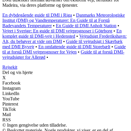
Madeira, via deres platforme og tjenester.
En dybdegående guide til DMI i Riga
•
Danmarks Meteorologiske
Institut (DMI) og Vandtemperaturer: En Guide til at Forstå
Badevandets Temperaturer
•
En Guide til DMI Anholt Station
•
Vejret i Sverige: En guide til DMI vejrprognoser i Göteborg
•
En
komplet guide til DMI-vejr i Hedensted
•
Vejrudsigt Frederikshavn:
Alt, du behøver at vide om DMI
•
Guide til vejrudsigt i Skærbæk
med DMI Byvejr
•
En omfattende guide til DMI Storebælt
•
Guide
til at forstå DMI vejrprognoser for Vejen
•
Guide til at forstå DMI-
vejrudsigter for Allerød
•
Rejsekit
Del og vis hjerte
X
Facebook
Instagram
LinkedIn
YouTube
Pinterest
TikTok
Mail
RSS
© Ingen gengivelse uden tilladelse.
© Beskyttet materiale. Nogle produkter, vi viser, er en del af