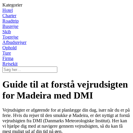
Kategorier
Hotel
Charter
Roadtrip
Busrejse
Skib
Togrejse
Afbudsrejser
Ophold
Ture
Firma
Rejsekit
Guide til at forstå vejrudsigten
for Madeira med DMI
Vejrudsigter er afgørende for at planlægge din dag, især når du er på
ferie. Hvis du rejser til den smukke ø Madeira, er det nyttigt at forstå
vejrudsigten fra DMI (Danmarks Meteorologiske Institut). Her kan
vi hjælpe dig med at navigere gennem vejrudsigten, så du kan få
mest muligt ud af din tid på øen.