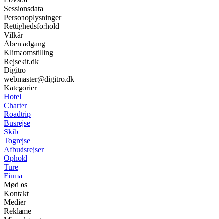
Sessionsdata
Personoplysninger
Rettighedsforhold
Vilkår
Åben adgang
Klimaomstilling
Rejsekit.dk
Digitro
webmaster@digitro.dk
Kategorier
Hotel
Charter
Roadtrip
Busrejse
Skib
Togrejse
Afbudsrejser
Ophold
Ture
Firma
Mød os
Kontakt
Medier
Reklame