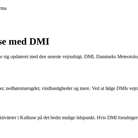
rma
huse med DMI
lde sig opdateret med den seneste vejrudsigt. DMI, Danmarks Meteorologis
rer, nedbørsmængder, vindhastigheder og mere. Ved at følge DMIs vejrud
iteter i Kulhuse på det bedst mulige tidspunkt. Hvis DMI forudsiger re