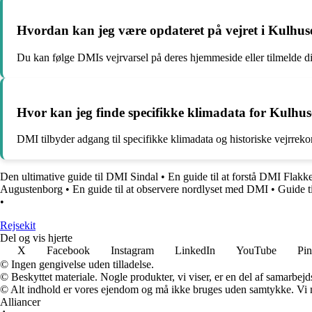
Hvordan kan jeg være opdateret på vejret i Kulhuse
Du kan følge DMIs vejrvarsel på deres hjemmeside eller tilmelde di
Hvor kan jeg finde specifikke klimadata for Kulhus
DMI tilbyder adgang til specifikke klimadata og historiske vejrrek
Den ultimative guide til DMI Sindal
•
En guide til at forstå DMI Flakk
Augustenborg
•
En guide til at observere nordlyset med DMI
•
Guide t
•
Rejsekit
Del og vis hjerte
X
Facebook
Instagram
LinkedIn
YouTube
Pin
© Ingen gengivelse uden tilladelse.
© Beskyttet materiale. Nogle produkter, vi viser, er en del af samarbejd
© Alt indhold er vores ejendom og må ikke bruges uden samtykke. Vi mod
Alliancer