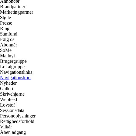
Annoncør
Brandpartner
Marketingpartner
Støtte
Presse
Ring
Samfund
Følg os
Abonnér
SoMe
Mailnyt
Brugergruppe
Lokalgruppe
Navigationslinks
Navigationskort
Nyheder
Galleri
Skrivehjørne
Webfeed
Lovstof
Sessionsdata
Personoplysninger
Rettighedsforhold
Vilkår
Åben adgang