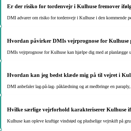
Er der risiko for tordenvejr i Kulhuse fremover ifø
DMI advarer om risiko for tordenvejr i Kulhuse i den kommende p
Hvordan påvirker DMIs vejrprognose for Kulhuse p
DMIs vejrprognose for Kulhuse kan hjælpe dig med at planlægge ude
Hvordan kan jeg bedst klæde mig på til vejret i Ku
DMI anbefaler lag-på-lag- påklædning og at medbringe en paraply, d
Hvilke særlige vejrforhold karakteriserer Kulhuse 
Kulhuse kan opleve kraftige vindstød og pludselige vejrskift på gru