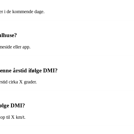
ger i de kommende dage.
ulhuse?
eside eller app.
enne årstid ifølge DMI?
stid cirka X grader.
følge DMI?
p til X km/t.