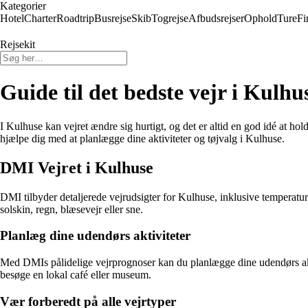
Kategorier
Hotel
Charter
Roadtrip
Busrejse
Skib
Togrejse
Afbudsrejser
Ophold
Ture
Fi
Rejsekit
Guide til det bedste vejr i Kul
I Kulhuse kan vejret ændre sig hurtigt, og det er altid en god idé at ho
hjælpe dig med at planlægge dine aktiviteter og tøjvalg i Kulhuse.
DMI Vejret i Kulhuse
DMI tilbyder detaljerede vejrudsigter for Kulhuse, inklusive temperatu
solskin, regn, blæsevejr eller sne.
Planlæg dine udendørs aktiviteter
Med DMIs pålidelige vejrprognoser kan du planlægge dine udendørs aktiv
besøge en lokal café eller museum.
Vær forberedt på alle vejrtyper