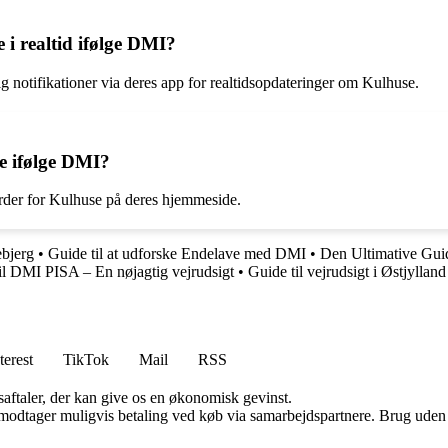
 i realtid ifølge DMI?
g notifikationer via deres app for realtidsopdateringer om Kulhuse.
e ifølge DMI?
order for Kulhuse på deres hjemmeside.
ebjerg
•
Guide til at udforske Endelave med DMI
•
Den Ultimative Gui
il DMI PISA – En nøjagtig vejrudsigt
•
Guide til vejrudsigt i Østjylland
terest
TikTok
Mail
RSS
saftaler, der kan give os en økonomisk gevinst.
tager muligvis betaling ved køb via samarbejdspartnere. Brug uden till