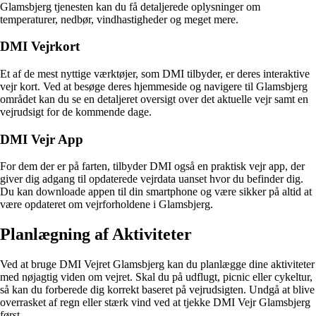
Glamsbjerg tjenesten kan du få detaljerede oplysninger om
temperaturer, nedbør, vindhastigheder og meget mere.
DMI Vejrkort
Et af de mest nyttige værktøjer, som DMI tilbyder, er deres interaktive
vejr kort. Ved at besøge deres hjemmeside og navigere til Glamsbjerg
området kan du se en detaljeret oversigt over det aktuelle vejr samt en
vejrudsigt for de kommende dage.
DMI Vejr App
For dem der er på farten, tilbyder DMI også en praktisk vejr app, der
giver dig adgang til opdaterede vejrdata uanset hvor du befinder dig.
Du kan downloade appen til din smartphone og være sikker på altid at
være opdateret om vejrforholdene i Glamsbjerg.
Planlægning af Aktiviteter
Ved at bruge DMI Vejret Glamsbjerg kan du planlægge dine aktiviteter
med nøjagtig viden om vejret. Skal du på udflugt, picnic eller cykeltur,
så kan du forberede dig korrekt baseret på vejrudsigten. Undgå at blive
overrasket af regn eller stærk vind ved at tjekke DMI Vejr Glamsbjerg
først.