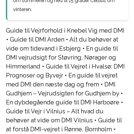
om sommeren og ned til 15 grader Celsius om
vinteren.
Guide til Vejrforhold i Knebel Vig med DMI
•
Guide til DMI Arden
•
Alt du behøver at
vide om tidevand i Esbjerg
•
En guide til
DMI vejrudsigt for Støvring, Nørager og
Himmerland
•
Guide til Vejret i Hvalsø: DMI
Prognoser og Byvejr
•
En guide til vejret
med DMI den næste dag og frem
•
DMI
Gudhjem – Vejrudsigten for Gudhjem by
•
En dybdegående guide til DMI Harboøre
•
Guide til Vejr i Vilnius – Alt hvad du
behøver at vide om DMI Vilnius
•
Guide til
at forstå DMI-vejret i Rønne, Bornholm
•