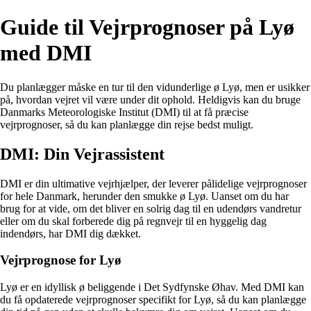
Guide til Vejrprognoser på Lyø
med DMI
Du planlægger måske en tur til den vidunderlige ø Lyø, men er usikker
på, hvordan vejret vil være under dit ophold. Heldigvis kan du bruge
Danmarks Meteorologiske Institut (DMI) til at få præcise
vejrprognoser, så du kan planlægge din rejse bedst muligt.
DMI: Din Vejrassistent
DMI er din ultimative vejrhjælper, der leverer pålidelige vejrprognoser
for hele Danmark, herunder den smukke ø Lyø. Uanset om du har
brug for at vide, om det bliver en solrig dag til en udendørs vandretur
eller om du skal forberede dig på regnvejr til en hyggelig dag
indendørs, har DMI dig dækket.
Vejrprognose for Lyø
Lyø er en idyllisk ø beliggende i Det Sydfynske Øhav. Med DMI kan
du få opdaterede vejrprognoser specifikt for Lyø, så du kan planlægge