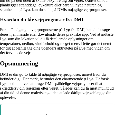
din tid på øen uden at skulle bekymre dig om vejret. Uanset om du
planlægger stranddage, cykelture eller bare vil nyde naturen og
skønheden på Lyø, kan du stole på DMIs nøjagtige vejrprognoser.
Hvordan du får vejrprognoser fra DMI
For at få adgang til vejrprognoserne på Lyø fra DMI, kan du besøge
deres hjemmeside eller downloade deres praktiske app. Ved at indtaste
Lyø som din lokation vil du få detaljerede oplysninger om
temperaturer, nedbør, vindforhold og meget mere. Dette gør det nemt
for dig at planlægge dine udendørs aktiviteter på Lyø med viden om
det forventede vejr.
Opsummering
DMI er din go-to kilde til nøjagtige vejrprognoser, uanset hvor du
befinder dig i Danmark, herunder den charmerende ø Lyø. Udforsk
Lyø med tillid ved at bruge DMIs pålidelige vejrprognoser til at
skræddersy din rejseplan efter vejret. Således kan du få mest muligt ud
af din tid på denne maleriske ø uden at lade dårligt vejr ødelægge din
oplevelse.