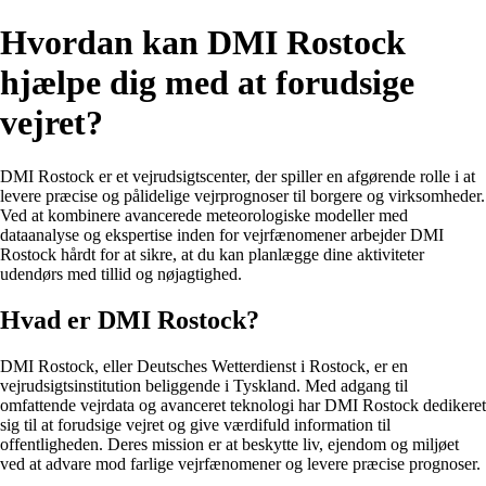
Hvordan kan DMI Rostock
hjælpe dig med at forudsige
vejret?
DMI Rostock er et vejrudsigtscenter, der spiller en afgørende rolle i at
levere præcise og pålidelige vejrprognoser til borgere og virksomheder.
Ved at kombinere avancerede meteorologiske modeller med
dataanalyse og ekspertise inden for vejrfænomener arbejder DMI
Rostock hårdt for at sikre, at du kan planlægge dine aktiviteter
udendørs med tillid og nøjagtighed.
Hvad er DMI Rostock?
DMI Rostock, eller Deutsches Wetterdienst i Rostock, er en
vejrudsigtsinstitution beliggende i Tyskland. Med adgang til
omfattende vejrdata og avanceret teknologi har DMI Rostock dedikeret
sig til at forudsige vejret og give værdifuld information til
offentligheden. Deres mission er at beskytte liv, ejendom og miljøet
ved at advare mod farlige vejrfænomener og levere præcise prognoser.