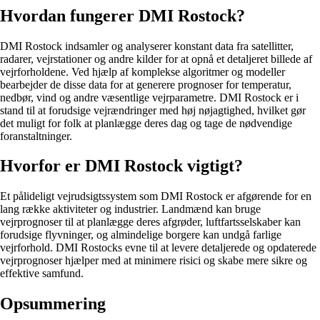
Hvordan fungerer DMI Rostock?
DMI Rostock indsamler og analyserer konstant data fra satellitter,
radarer, vejrstationer og andre kilder for at opnå et detaljeret billede af
vejrforholdene. Ved hjælp af komplekse algoritmer og modeller
bearbejder de disse data for at generere prognoser for temperatur,
nedbør, vind og andre væsentlige vejrparametre. DMI Rostock er i
stand til at forudsige vejrændringer med høj nøjagtighed, hvilket gør
det muligt for folk at planlægge deres dag og tage de nødvendige
foranstaltninger.
Hvorfor er DMI Rostock vigtigt?
Et pålideligt vejrudsigtssystem som DMI Rostock er afgørende for en
lang række aktiviteter og industrier. Landmænd kan bruge
vejrprognoser til at planlægge deres afgrøder, luftfartsselskaber kan
forudsige flyvninger, og almindelige borgere kan undgå farlige
vejrforhold. DMI Rostocks evne til at levere detaljerede og opdaterede
vejrprognoser hjælper med at minimere risici og skabe mere sikre og
effektive samfund.
Opsummering