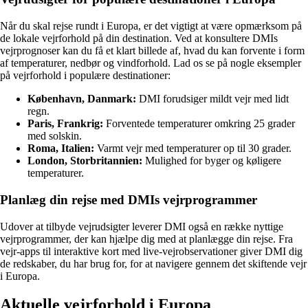
Når du skal rejse rundt i Europa, er det vigtigt at være opmærksom på
de lokale vejrforhold på din destination. Ved at konsultere DMIs
vejrprognoser kan du få et klart billede af, hvad du kan forvente i form
af temperaturer, nedbør og vindforhold. Lad os se på nogle eksempler
på vejrforhold i populære destinationer:
København, Danmark:
DMI forudsiger mildt vejr med lidt
regn.
Paris, Frankrig:
Forventede temperaturer omkring 25 grader
med solskin.
Roma, Italien:
Varmt vejr med temperaturer op til 30 grader.
London, Storbritannien:
Mulighed for byger og køligere
temperaturer.
Planlæg din rejse med DMIs vejrprogrammer
Udover at tilbyde vejrudsigter leverer DMI også en række nyttige
vejrprogrammer, der kan hjælpe dig med at planlægge din rejse. Fra
vejr-apps til interaktive kort med live-vejrobservationer giver DMI dig
de redskaber, du har brug for, for at navigere gennem det skiftende vejr
i Europa.
Aktuelle vejrforhold i Europa