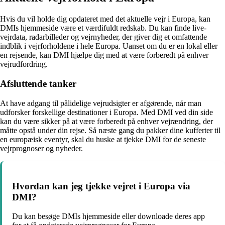
Hvis du vil holde dig opdateret med det aktuelle vejr i Europa, kan
DMIs hjemmeside være et værdifuldt redskab. Du kan finde live-
vejrdata, radarbilleder og vejrnyheder, der giver dig et omfattende
indblik i vejrforholdene i hele Europa. Uanset om du er en lokal eller
en rejsende, kan DMI hjælpe dig med at være forberedt på enhver
vejrudfordring.
Afsluttende tanker
At have adgang til pålidelige vejrudsigter er afgørende, når man
udforsker forskellige destinationer i Europa. Med DMI ved din side
kan du være sikker på at være forberedt på enhver vejrændring, der
måtte opstå under din rejse. Så næste gang du pakker dine kufferter til
en europæisk eventyr, skal du huske at tjekke DMI for de seneste
vejrprognoser og nyheder.
Hvordan kan jeg tjekke vejret i Europa via
DMI?
Du kan besøge DMIs hjemmeside eller downloade deres app