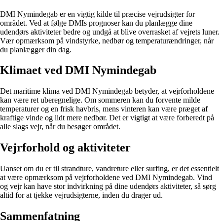
DMI Nymindegab er en vigtig kilde til præcise vejrudsigter for
området. Ved at følge DMIs prognoser kan du planlægge dine
udendørs aktiviteter bedre og undgå at blive overrasket af vejrets luner.
Vær opmærksom på vindstyrke, nedbør og temperaturændringer, når
du planlægger din dag.
Klimaet ved DMI Nymindegab
Det maritime klima ved DMI Nymindegab betyder, at vejrforholdene
kan være ret uberegnelige. Om sommeren kan du forvente milde
temperaturer og en frisk havbris, mens vinteren kan være præget af
kraftige vinde og lidt mere nedbør. Det er vigtigt at være forberedt på
alle slags vejr, når du besøger området.
Vejrforhold og aktiviteter
Uanset om du er til strandture, vandreture eller surfing, er det essentielt
at være opmærksom på vejrforholdene ved DMI Nymindegab. Vind
og vejr kan have stor indvirkning på dine udendørs aktiviteter, så sørg
altid for at tjekke vejrudsigterne, inden du drager ud.
Sammenfatning