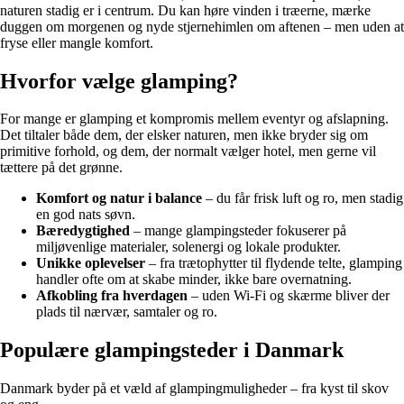
naturen stadig er i centrum. Du kan høre vinden i træerne, mærke
duggen om morgenen og nyde stjernehimlen om aftenen – men uden at
fryse eller mangle komfort.
Hvorfor vælge glamping?
For mange er glamping et kompromis mellem eventyr og afslapning.
Det tiltaler både dem, der elsker naturen, men ikke bryder sig om
primitive forhold, og dem, der normalt vælger hotel, men gerne vil
tættere på det grønne.
Komfort og natur i balance
– du får frisk luft og ro, men stadig
en god nats søvn.
Bæredygtighed
– mange glampingsteder fokuserer på
miljøvenlige materialer, solenergi og lokale produkter.
Unikke oplevelser
– fra trætophytter til flydende telte, glamping
handler ofte om at skabe minder, ikke bare overnatning.
Afkobling fra hverdagen
– uden Wi-Fi og skærme bliver der
plads til nærvær, samtaler og ro.
Populære glampingsteder i Danmark
Danmark byder på et væld af glampingmuligheder – fra kyst til skov