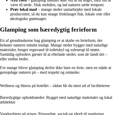
Nyd roen
– glamping handler ikke om at nå noget, men om at
være til stede. Sluk mobilen, og lad naturen sætte tempoet.
Prøv lokal mad
– mange steder samarbejder med lokale
producenter, så du kan smage friskfanget fisk, lokale oste eller
økologiske grøntsager.
Glamping som bæredygtig ferieform
En af grundtankerne bag glamping er at skabe en ferieform, der
belaster naturen mindst muligt. Mange steder bygger med naturlige
materialer, bruger regnvand til toiletskyl og solenergi til strøm.
Samtidig opfordres gæster til at efterlade stedet, som de fandt det –
eller endnu bedre.
For mange bliver glamping derfor ikke bare en ferie, men en måde at
genopdage naturen på – med respekt og omtanke.
Wellness og fitness på hotellet – sådan får du mest ud af faciliteterne
Bæredygtige opholdssteder: Bygget med naturlige materialer og lokal
arkitektur
Vandrerhjem på rejsen: Prisvenligt, socialt og ideelt til rundrejser