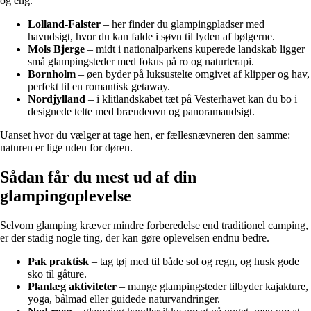
og eng.
Lolland-Falster
– her finder du glampingpladser med
havudsigt, hvor du kan falde i søvn til lyden af bølgerne.
Mols Bjerge
– midt i nationalparkens kuperede landskab ligger
små glampingsteder med fokus på ro og naturterapi.
Bornholm
– øen byder på luksustelte omgivet af klipper og hav,
perfekt til en romantisk getaway.
Nordjylland
– i klitlandskabet tæt på Vesterhavet kan du bo i
designede telte med brændeovn og panoramaudsigt.
Uanset hvor du vælger at tage hen, er fællesnævneren den samme:
naturen er lige uden for døren.
Sådan får du mest ud af din
glampingoplevelse
Selvom glamping kræver mindre forberedelse end traditionel camping,
er der stadig nogle ting, der kan gøre oplevelsen endnu bedre.
Pak praktisk
– tag tøj med til både sol og regn, og husk gode
sko til gåture.
Planlæg aktiviteter
– mange glampingsteder tilbyder kajakture,
yoga, bålmad eller guidede naturvandringer.