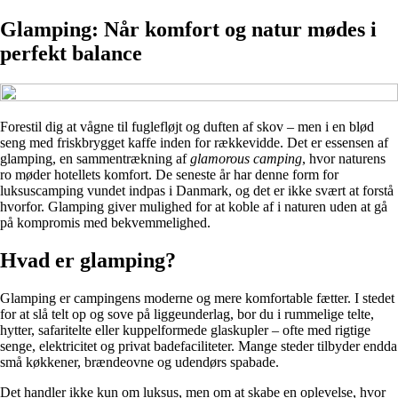
Glamping: Når komfort og natur mødes i
perfekt balance
Forestil dig at vågne til fuglefløjt og duften af skov – men i en blød
seng med friskbrygget kaffe inden for rækkevidde. Det er essensen af
glamping, en sammentrækning af
glamorous camping
, hvor naturens
ro møder hotellets komfort. De seneste år har denne form for
luksuscamping vundet indpas i Danmark, og det er ikke svært at forstå
hvorfor. Glamping giver mulighed for at koble af i naturen uden at gå
på kompromis med bekvemmelighed.
Hvad er glamping?
Glamping er campingens moderne og mere komfortable fætter. I stedet
for at slå telt op og sove på liggeunderlag, bor du i rummelige telte,
hytter, safaritelte eller kuppelformede glaskupler – ofte med rigtige
senge, elektricitet og privat badefaciliteter. Mange steder tilbyder endda
små køkkener, brændeovne og udendørs spabade.
Det handler ikke kun om luksus, men om at skabe en oplevelse, hvor