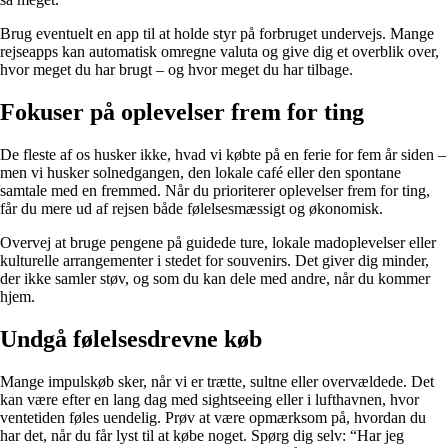
Brug eventuelt en app til at holde styr på forbruget undervejs. Mange
rejseapps kan automatisk omregne valuta og give dig et overblik over,
hvor meget du har brugt – og hvor meget du har tilbage.
Fokuser på oplevelser frem for ting
De fleste af os husker ikke, hvad vi købte på en ferie for fem år siden –
men vi husker solnedgangen, den lokale café eller den spontane
samtale med en fremmed. Når du prioriterer oplevelser frem for ting,
får du mere ud af rejsen både følelsesmæssigt og økonomisk.
Overvej at bruge pengene på guidede ture, lokale madoplevelser eller
kulturelle arrangementer i stedet for souvenirs. Det giver dig minder,
der ikke samler støv, og som du kan dele med andre, når du kommer
hjem.
Undgå følelsesdrevne køb
Mange impulskøb sker, når vi er trætte, sultne eller overvældede. Det
kan være efter en lang dag med sightseeing eller i lufthavnen, hvor
ventetiden føles uendelig. Prøv at være opmærksom på, hvordan du
har det, når du får lyst til at købe noget. Spørg dig selv: “Har jeg