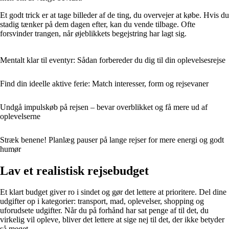
Et godt trick er at tage billeder af de ting, du overvejer at købe. Hvis du
stadig tænker på dem dagen efter, kan du vende tilbage. Ofte
forsvinder trangen, når øjeblikkets begejstring har lagt sig.
Mentalt klar til eventyr: Sådan forbereder du dig til din oplevelsesrejse
Find din ideelle aktive ferie: Match interesser, form og rejsevaner
Undgå impulskøb på rejsen – bevar overblikket og få mere ud af
oplevelserne
Stræk benene! Planlæg pauser på lange rejser for mere energi og godt
humør
Lav et realistisk rejsebudget
Et klart budget giver ro i sindet og gør det lettere at prioritere. Del dine
udgifter op i kategorier: transport, mad, oplevelser, shopping og
uforudsete udgifter. Når du på forhånd har sat penge af til det, du
virkelig vil opleve, bliver det lettere at sige nej til det, der ikke betyder
så meget.