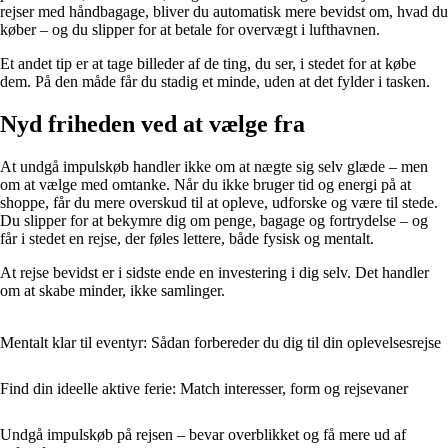
rejser med håndbagage, bliver du automatisk mere bevidst om, hvad du
køber – og du slipper for at betale for overvægt i lufthavnen.
Et andet tip er at tage billeder af de ting, du ser, i stedet for at købe
dem. På den måde får du stadig et minde, uden at det fylder i tasken.
Nyd friheden ved at vælge fra
At undgå impulskøb handler ikke om at nægte sig selv glæde – men
om at vælge med omtanke. Når du ikke bruger tid og energi på at
shoppe, får du mere overskud til at opleve, udforske og være til stede.
Du slipper for at bekymre dig om penge, bagage og fortrydelse – og
får i stedet en rejse, der føles lettere, både fysisk og mentalt.
At rejse bevidst er i sidste ende en investering i dig selv. Det handler
om at skabe minder, ikke samlinger.
Mentalt klar til eventyr: Sådan forbereder du dig til din oplevelsesrejse
Find din ideelle aktive ferie: Match interesser, form og rejsevaner
Undgå impulskøb på rejsen – bevar overblikket og få mere ud af