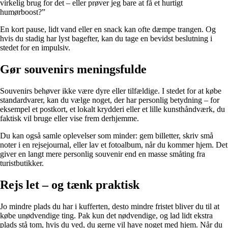
virkelig brug for det – eller prøver jeg bare at få et hurtigt
humørboost?”
En kort pause, lidt vand eller en snack kan ofte dæmpe trangen. Og
hvis du stadig har lyst bagefter, kan du tage en bevidst beslutning i
stedet for en impulsiv.
Gør souvenirs meningsfulde
Souvenirs behøver ikke være dyre eller tilfældige. I stedet for at købe
standardvarer, kan du vælge noget, der har personlig betydning – for
eksempel et postkort, et lokalt krydderi eller et lille kunsthåndværk, du
faktisk vil bruge eller vise frem derhjemme.
Du kan også samle oplevelser som minder: gem billetter, skriv små
noter i en rejsejournal, eller lav et fotoalbum, når du kommer hjem. Det
giver en langt mere personlig souvenir end en masse småting fra
turistbutikker.
Rejs let – og tænk praktisk
Jo mindre plads du har i kufferten, desto mindre fristet bliver du til at
købe unødvendige ting. Pak kun det nødvendige, og lad lidt ekstra
plads stå tom, hvis du ved, du gerne vil have noget med hjem. Når du