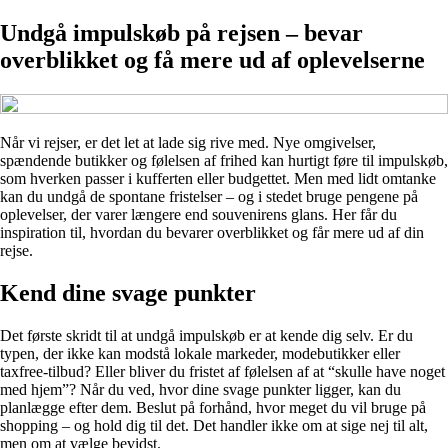
Undgå impulskøb på rejsen – bevar
overblikket og få mere ud af oplevelserne
Når vi rejser, er det let at lade sig rive med. Nye omgivelser,
spændende butikker og følelsen af frihed kan hurtigt føre til impulskøb,
som hverken passer i kufferten eller budgettet. Men med lidt omtanke
kan du undgå de spontane fristelser – og i stedet bruge pengene på
oplevelser, der varer længere end souvenirens glans. Her får du
inspiration til, hvordan du bevarer overblikket og får mere ud af din
rejse.
Kend dine svage punkter
Det første skridt til at undgå impulskøb er at kende dig selv. Er du
typen, der ikke kan modstå lokale markeder, modebutikker eller
taxfree-tilbud? Eller bliver du fristet af følelsen af at “skulle have noget
med hjem”? Når du ved, hvor dine svage punkter ligger, kan du
planlægge efter dem. Beslut på forhånd, hvor meget du vil bruge på
shopping – og hold dig til det. Det handler ikke om at sige nej til alt,
men om at vælge bevidst.